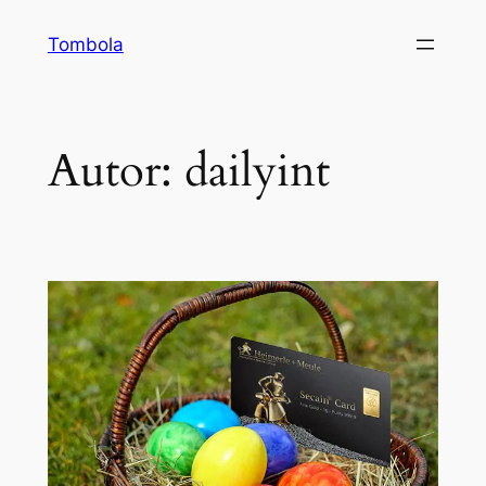
Sari
Tombola
la
conținut
Autor:
dailyint